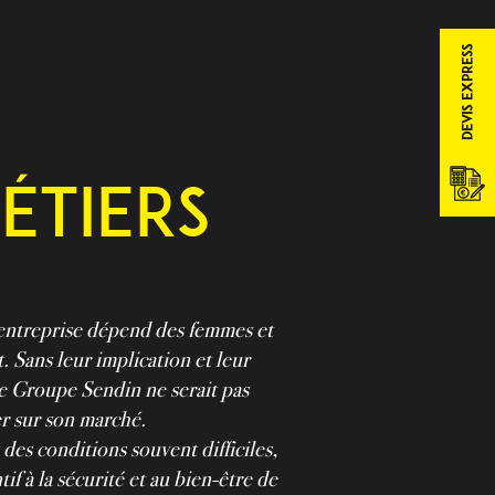
Bascule
de
la
zone
de
la
étiers
barre
coulissa
’entreprise dépend des femmes et
 Sans leur implication et leur
e Groupe Sendin ne serait pas
r sur son marché.
es conditions souvent difficiles,
tif à la sécurité et au bien-être de